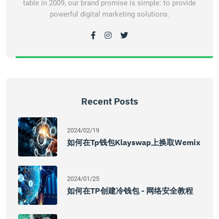
table in 2009, our brand promise is simple: to provide
powerful digital marketing solutions.
Recent Posts
2024/02/19
如何在tp钱包klayswap上换取wemix
2024/01/25
如何在TP创建冷钱包 - 网络安全教程