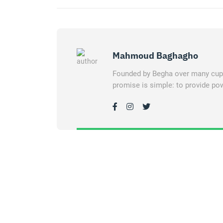
Mahmoud Baghagho
Founded by Begha over many cups 
promise is simple: to provide pow