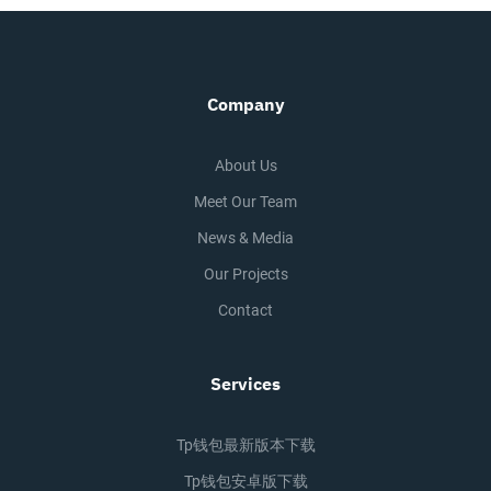
Company
About Us
Meet Our Team
News & Media
Our Projects
Contact
Services
Tp钱包最新版本下载
Tp钱包安卓版下载