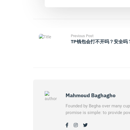
Previous Post
TP钱包会打不开吗？安全吗
Mahmoud Baghagho
Founded by Begha over many cups 
promise is simple: to provide pow