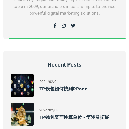
Founded by Begha over many cups of tea at her kitchen
table in 2009, our brand promise is simple: to provide
powerful digital marketing solutions.
Recent Posts
2024/02/04
TP钱包如何找到RPone
2024/02/08
TP钱包资产换算单位 - 简述及拓展