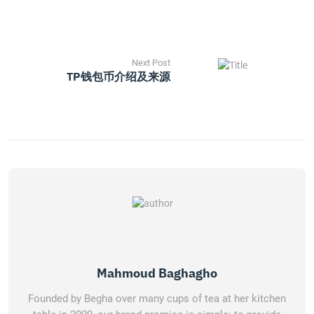
Next Post
TP钱包币介绍及来源
Mahmoud Baghagho
Founded by Begha over many cups of tea at her kitchen