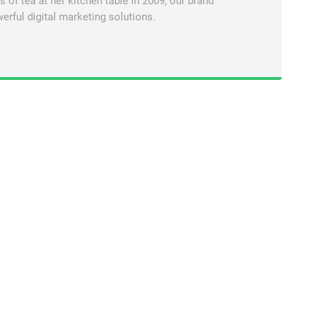
of tea at her kitchen table in 2009, our brand
erful digital marketing solutions.