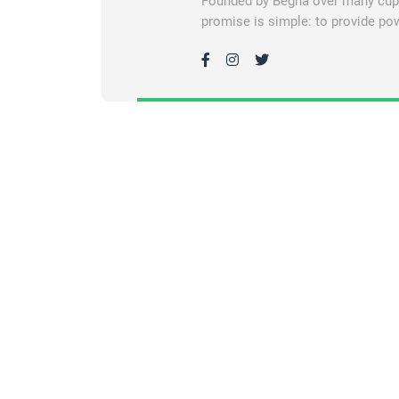
Founded by Begha over many cups 
promise is simple: to provide pow